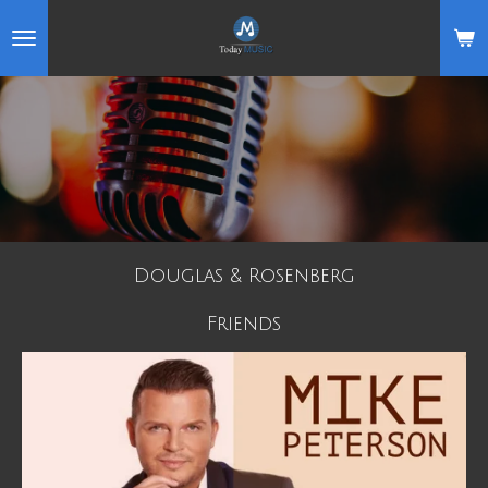
Ga
direct
naar
de
hoofdinhoud
Douglas & Rosenberg
Friends